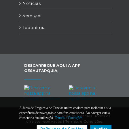
Notícias
Serviços
Toponímia
DESCARREGUE AQUI A APP
GESAUTARQUIA,
A Junta de Freguesia de Canelas utiliza cookies para melhorar a sua
experiência de navegação e para fins estatísticos. Ao navegar está a
© 2026 Junta de Freguesia de Canelas. Todos os
consentir a sua utilização.
Termos e Condições
direitos reservados |
Termos e Condições
Definiçoes de Cookies
Aceitar