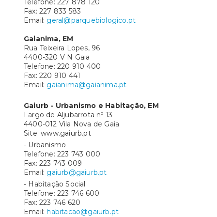
Telefone: 227 878 120
Fax: 227 833 583
Email:
geral@parquebiologico.pt
Gaianima, EM
Rua Teixeira Lopes, 96
4400-320 V N Gaia
Telefone: 220 910 400
Fax: 220 910 441
Email:
gaianima@gaianima.pt
Gaiurb - Urbanismo e Habitação, EM
Largo de Aljubarrota nº 13
4400-012 Vila Nova de Gaia
Site: www.gaiurb.pt
- Urbanismo
Telefone: 223 743 000
Fax: 223 743 009
Email:
gaiurb@gaiurb.pt
- Habitação Social
Telefone: 223 746 600
Fax: 223 746 620
Email:
habitacao@gaiurb.pt