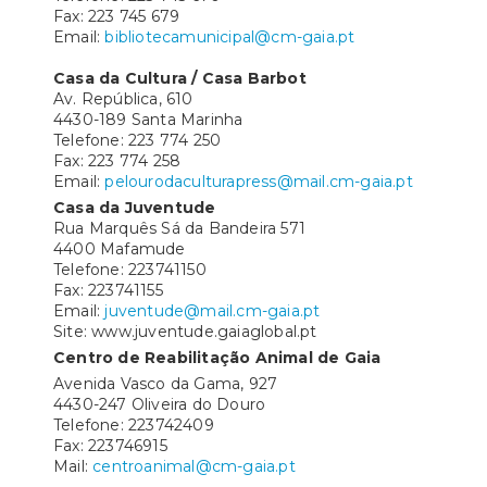
Fax: 223 745 679
Email:
bibliotecamunicipal@cm-gaia.pt
Casa da Cultura / Casa Barbot
Av. República, 610
4430-189 Santa Marinha
Telefone: 223 774 250
Fax: 223 774 258
Email:
pelourodaculturapress@mail.cm-gaia.pt
Casa da Juventude
Rua Marquês Sá da Bandeira 571
4400 Mafamude
Telefone: 223741150
Fax: 223741155
Email:
juventude@mail.cm-gaia.pt
Site: www.juventude.gaiaglobal.pt
Centro de Reabilitação Animal de Gaia
Avenida Vasco da Gama, 927
4430-247 Oliveira do Douro
Telefone: 223742409
Fax: 223746915
Mail:
centroanimal@cm-gaia.pt