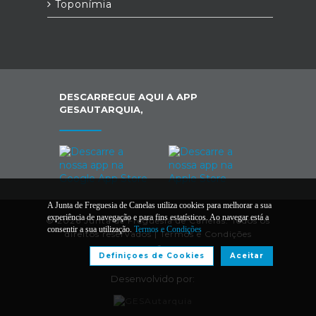
Toponímia
DESCARREGUE AQUI A APP
GESAUTARQUIA,
A Junta de Freguesia de Canelas utiliza cookies para melhorar a sua
experiência de navegação e para fins estatísticos. Ao navegar está a
© 2026 Junta de Freguesia de Canelas. Todos os
consentir a sua utilização.
Termos e Condições
direitos reservados |
Termos e Condições
Definiçoes de Cookies
Aceitar
Desenvolvido por: