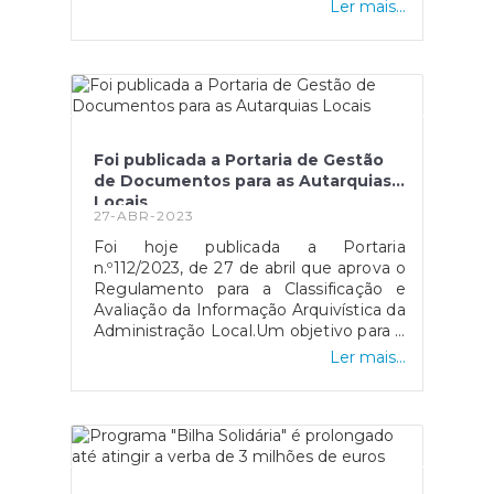
aumentos da remuneração mensal
Ler mais...
bruta correspondam diminuições da
remuneração mensal
líquida.Consulte as tabelas aqui.Estas
tabelas mantêm a atualização do limite
de isenção de retenção na fonte para
762 euros mensais, por via da aplicação
do mínimo de existência, bem como as
Foi publicada a Portaria de Gestão
demais atualizações nos limites e taxas
de Documentos para as Autarquias
de retenção.Fonte: Diário da
Locais
República - Despacho n.º 1296-
27-ABR-2023
B/2023, disponível
Foi hoje publicada a Portaria
em: https://files.dre.pt/2s/2023/01/018000002/0
n.º112/2023, de 27 de abril que aprova o
Regulamento para a Classificação e
Avaliação da Informação Arquivística da
Administração Local.Um objetivo para o
qual se tem vindo a trabalhar há anos e
Ler mais...
que finalmente culmina com a
publicação desta Portaria, um
instrumento essencial para uma maior
eficácia na gestão da informação e da
documentação nos Serviços da
Administração Local.Fonte: Notícia