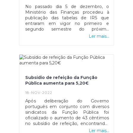
regresso-para-a-sua-4a-edicao/
23 de dezembro", disponível em:
No passado dia 5 de dezembro, o
https://eco.sapo.pt/2022/12/15/governo-
Ministério das Finanças procedeu à
aprova-cheque-de-240-euros-para-
publicação das tabelas de IRS que
familias-vulneraveis-pago-a-partir-de-
entraram em vigor no primeiro e
dia-23-de-dezembro/
segundo semestre do próximo
ano.Analisando as mesmas é possível
Ler mais...
constatar o valor a reter por parte de
trabalhadores independentes e
pensionistas, tendo em conta também
fatores como estado civil, número de
filhos e rendimento bruto mensal. Após
verificar os fatores mencionados
anteriormente é necessário multiplicar
Subsídio de refeição da Função
o respetivo valor pela taxa de retenção
Pública aumenta para 5,20€
que lhe corresponde.As tabelas
encontram-se disponíveis no Diário da
18-NOV-2022
República, ou através do seguinte link.
Após deliberação do Governo
português em conjunto com diversos
sindicatos da Função Pública foi
oficializado o aumento de 43 cêntimos
no subsídio de refeição, encontrando-
se assim nos 5,20 euros por dia.A
Ler mais...