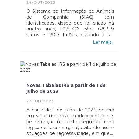
24-OUT-2023
O Sistema de Informação de Animais
de Companhia (SIAC) tem
identificados, desde que foi criado há
quatro anos, 1.075.467 cães, 629.519
gatos e 1.907 furões, estando a ser
preparada uma nova campanha de
Ler mais...
sensibilização.Fonte: Notícias ao
Minuto
- https://www.noticiasaominuto.com/pais/2426023
de-1-7-milhoes-de-caes-e-gatos-
registados-em-quat...
Novas Tabelas IRS a partir de 1 de
julho de 2023
27-JUN-2023
A partir de 1 de julho de 2023, entrará
em vigor um novo modelo de tabelas
de retenção na fonte, seguindo uma
lógica de taxa marginal, evitando assim
situações de regressividade, em que a