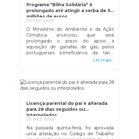
BAD
Programa "Bilha Solidária" é
prolongado até atingir a verba de 3
milhões de euros
23-FEV-2023
O Ministério do Ambiente e da Ação
Climática anunciou que será
prolongado o prazo do apoio à
aquisição de garrafas de gás, pelos
portugueses beneficiários da tarifa
social de energia elétrica ou das
Ler mais...
prestações sociais mínimas, até o
mesmo atingir a verba disponível de 3
milhões de euros. Segundo o
comunicado emitido pelo Governo, e
devido à instabilidade financeira sentida
no mercado energético, o mesmo
afirma que “ficou inscrito no
Licença parental do pai é alterada
Orçamento do Estado o
para 28 dias seguidos ou
prolongamento deste apoio que,
interpolados
desde novembro, conta com o apoio
23-DEZ-2022
da ANAFRE e das Juntas de Freguesia
Na passada quinta-feira, foi aprovada
para a operacionalização do
uma alteração no Código de Trabalho
pagamento do apoio de 10 euros na