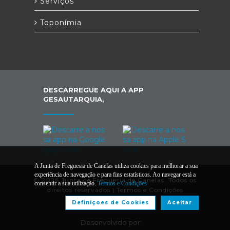
Serviços
Toponímia
DESCARREGUE AQUI A APP
GESAUTARQUIA,
A Junta de Freguesia de Canelas utiliza cookies para melhorar a sua
experiência de navegação e para fins estatísticos. Ao navegar está a
© 2026 Junta de Freguesia de Canelas. Todos os
consentir a sua utilização.
Termos e Condições
direitos reservados |
Termos e Condições
Definiçoes de Cookies
Aceitar
Desenvolvido por: