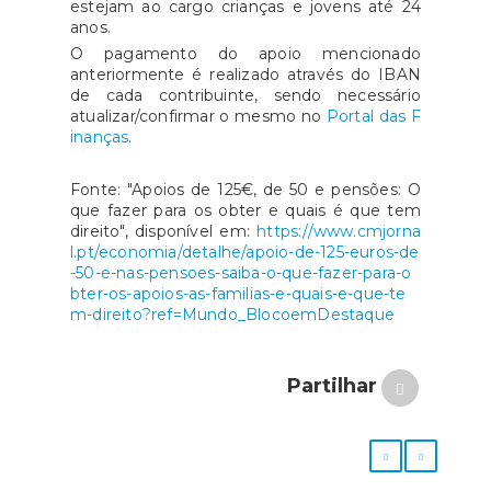
estejam ao cargo crianças e jovens até 24
anos.
O pagamento do apoio mencionado
anteriormente é realizado através do IBAN
de cada contribuinte, sendo necessário
atualizar/confirmar o mesmo no
Portal das F
inanças
.
Fonte: "Apoios de 125€, de 50 e pensões: O
que fazer para os obter e quais é que tem
direito", disponível em:
https://www.cmjorna
l.pt/economia/detalhe/apoio-de-125-euros-de
-50-e-nas-pensoes-saiba-o-que-fazer-para-o
bter-os-apoios-as-familias-e-quais-e-que-te
m-direito?ref=Mundo_BlocoemDestaque
Partilhar