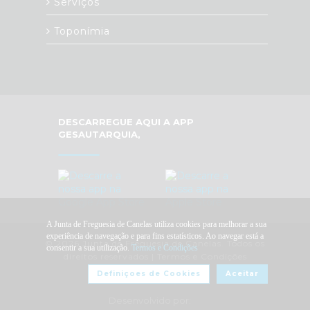
Serviços
Toponímia
DESCARREGUE AQUI A APP
GESAUTARQUIA,
A Junta de Freguesia de Canelas utiliza cookies para melhorar a sua
experiência de navegação e para fins estatísticos. Ao navegar está a
© 2026 Junta de Freguesia de Canelas. Todos os
consentir a sua utilização.
Termos e Condições
direitos reservados |
Termos e Condições
Definiçoes de Cookies
Aceitar
Desenvolvido por: